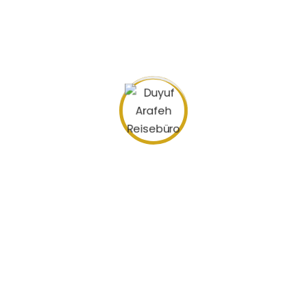
Hadsch heißt die große Pilgerreise im Islam.
Mindestens einmal im Leben treten viele
Muslime aus der ganzen Welt die weite Reise
an.
Die fünftägige Pilgerfahrt nach Mekka
Hadsch – die Reise zu Allah
Search