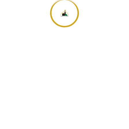
darüber hinaus die Kontaktaufnahme mit einem Arzt bzw.
mit einem Tropeninstitut empfohlen.
6. Haftung,
Haftungsbeschränkung
und Anzeigepflicht
6.1 Die Duyuf Arafeh Reisebüro haftet nicht bei
Leistungsstörungen im Zusammenhang mit Leistungen, die
als Fremdleistungen lediglich vermittelt werden und die in der
Leistungsbeschreibung ausdrücklich als Fremdleistungen
gekennzeichnet sind. Hinsichtlich solcher Fremdleistungen
haftet die Duyuf Arafeh Reisebüro lediglich für eine
ordnungsgemäße Vermittlung.
6.2 Die Duyuf Arafeh Reisebüro übernimmt keine Haftung für